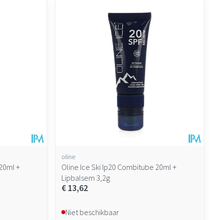
oline
20ml +
Oline Ice Ski Ip20 Combitube 20ml +
Lipbalsem 3,2g
€ 13,62
Niet beschikbaar