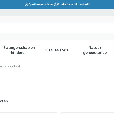
Apothekersadvies
Snelle beschikbaarheid
Zwangerschap en
Natuur
Vitaliteit 50+
 verzorging en hygiëne categorie
nu voor Dieet, voeding en vitamines categorie
Toon submenu voor Zwangerschap en kinderen cate
Toon submenu voor Vitaliteit 5
Toon subm
kinderen
geneeskunde
intersport - ski
cten