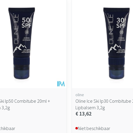
oline
 Ski Ip50 Combitube 20ml +
Oline Ice Ski Ip30 Combitube 
 3,2g
Lipbalsem 3,2g
€ 13,62
chikbaar
Niet beschikbaar