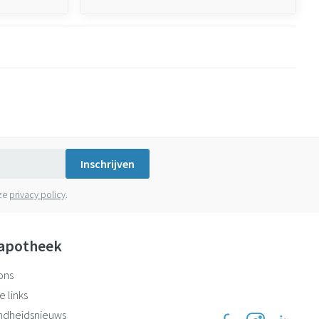
Inschrijven
nze
privacy policy
.
apotheek
ons
e links
ndheidsnieuws