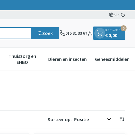
NL
Oversc
Talen
0
0 artikelen
Zoek
015 31 33 67
€ 0,00
Klant menu
Thuiszorg en
Dieren en insecten
Geneesmiddelen
gorie
0+ categorie
enu voor Natuur geneeskunde categorie
Toon submenu voor Thuiszorg en EHBO categorie
Toon submenu voor Dieren en in
Toon subm
EHBO
Sorteer op: