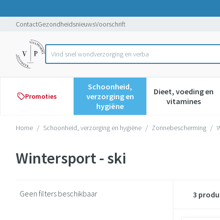
Ga naar de inhoud
Dia 1 van 1
Contact
Gezondheidsnieuws
Voorschrift
Vind snel wondverzorgin
Product, merk, categorie...
Schoonheid,
Dieet, voeding en
verzorging en
Promoties
Toon submenu voor Schoonheid,
Toon subme
vitamines
hygiëne
Home
/
Schoonheid, verzorging en hygiëne
/
Zonnebescherming
/
W
Wintersport - ski
Geen filters beschikbaar
3
produ