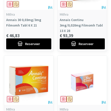
Geneesmiddel
Op voorschrift
Geneesmiddel
Op voorschrift
Mithra
Mithra
Annais 30 0,03mg/3mg
Annais Continu
Filmomh Tabl 6 X 21
3mg/0,020mg Filmomh Tabl
13 X 28
€ 46,83
€ 93,39
Reserveer
Reserveer
Geneesmiddel
Op voorschrift
Geneesmiddel
Op voorschrift
Mithra
Mithra