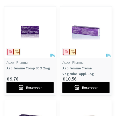
Geneesmiddel
Op voorschrift
Geneesmiddel
Op voorschrift
Aspen Pharma
Aspen Pharma
Aacifemine Comp 30 X 2mg
Aacifemine Creme
Vag.tube+appl. 15g
€ 9,76
€ 10,56
Reserveer
Reserveer