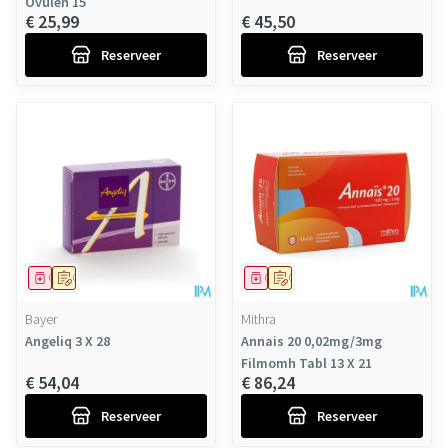
Ovulen 15
€ 25,99
€ 45,50
Reserveer
Reserveer
Geneesmiddel
Op voorschrift
Geneesmiddel
Op voorschrift
Bayer
Mithra
Angeliq 3 X 28
Annais 20 0,02mg/3mg
Filmomh Tabl 13 X 21
€ 54,04
€ 86,24
Reserveer
Reserveer