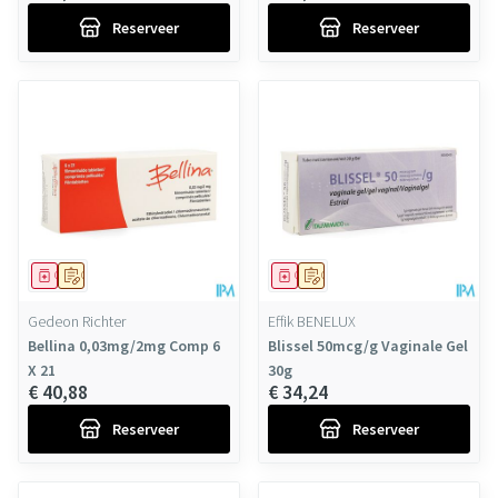
Reserveer
Reserveer
Geneesmiddel
Op voorschrift
Geneesmiddel
Op voorschrift
Gedeon Richter
Effik BENELUX
Bellina 0,03mg/2mg Comp 6
Blissel 50mcg/g Vaginale Gel
X 21
30g
€ 40,88
€ 34,24
Reserveer
Reserveer