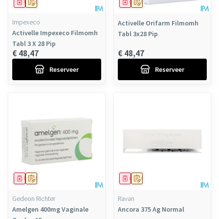
Geneesmiddel
Op voorschrift
Geneesmiddel
Op voorschrift
Impexeco
Activelle Orifarm Filmomh
Activelle Impexeco Filmomh
Tabl 3x28 Pip
Tabl 3 X 28 Pip
€ 48,47
€ 48,47
Reserveer
Reserveer
Geneesmiddel
Op voorschrift
Geneesmiddel
Op voorschrift
Gedeon Richter
Ravan
Amelgen 400mg Vaginale
Ancora 375 Ag Normal