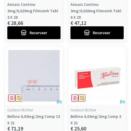
Annais Continu
Annais Continu
3mg/0,020mg Filmomh Tabl
3mg/0,020mg Filmomh Tabl
3 X 28
6 X 28
€ 28,66
€ 47,12
Reserveer
Reserveer
Geneesmiddel
Op voorschrift
Geneesmiddel
Op voorschrift
Gedeon Richter
Gedeon Richter
Bellina 0,03mg/2mg Comp 13
Bellina 0,03mg/2mg Comp 3
X 21
X 21
€ 71,19
€ 25,60