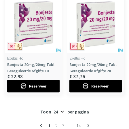
Geneesmiddel
Op voorschrift
Geneesmiddel
Op voorschrift
Exeltis Hc
Exeltis Hc
Bonjesta 20mg/20mg Tabl
Bonjesta 20mg/20mg Tabl
Gereguleerde Afgifte 10
Gereguleerde Afgifte 20
€ 22,98
€ 37,76
Reserveer
Reserveer
Toon
per pagina
Pagina's
U lees momenteel pagina
Pagina
Pagina
Pagina
1
2
3
...
14