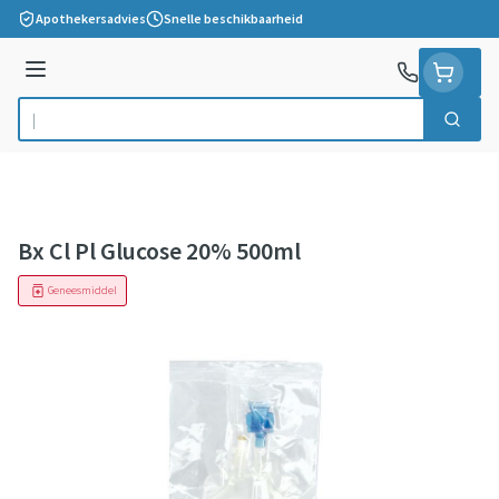
Ga naar de inhoud
Apothekersadvies
Snelle beschikbaarheid
Menu
Zoek
Product, merk, categorie...
Bx Cl Pl Glucose 20% 500ml
Geneesmiddel