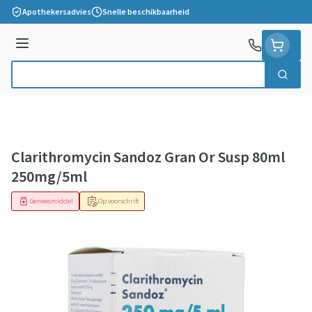
Ga naar de inhoud
Apothekersadvies
Snelle beschikbaarheid
Menu
Zoek
Product, merk, categorie...
Clarithromycin Sandoz Gran Or Susp 80ml
250mg/5ml
Geneesmiddel
Op voorschrift