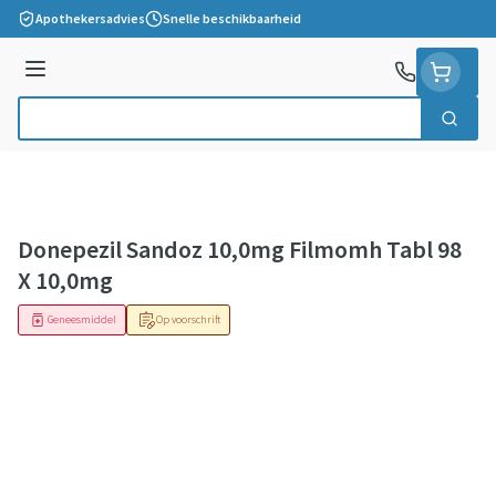
Ga naar de inhoud
Apothekersadvies
Snelle beschikbaarheid
Menu
Zoek
Product, merk, categorie...
Donepezil Sandoz 10,0mg Filmomh Tabl 98
X 10,0mg
Geneesmiddel
Op voorschrift