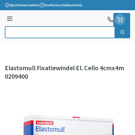
Ga naar de inhoud
Apothekersadvies
Snelle beschikbaarheid
Menu
Zoek
Product, merk, categorie...
Elastomull Fixatiewindel El. Cello 4cmx4m
0209400