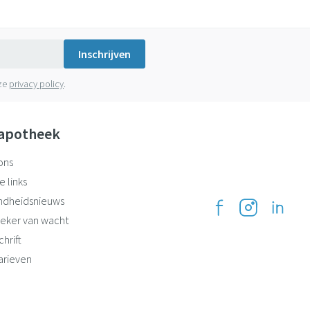
Inschrijven
nze
privacy policy
.
apotheek
ons
e links
ndheidsnieuws
eker van wacht
hrift
arieven