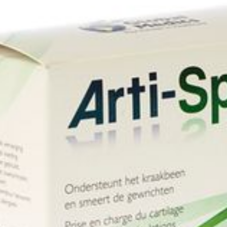
Hoeveelheid
200
Verpakking
Dieetbeperkingen
Lactosevrij
Behoud
Kamertemperatuur (15°C - 2