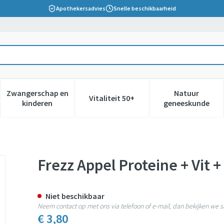
Apothekersadvies
Snelle beschikbaarheid
Zwangerschap en
Natuur
Vitaliteit 50+
 verzorging en hygiëne categorie
nu voor Dieet, voeding en vitamines categorie
Toon submenu voor Zwangerschap en kinderen cate
Toon submenu voor Vitaliteit 5
Toon subm
kinderen
geneeskunde
nk Fl 200ml
Frezz Appel Proteine + Vit +
Niet beschikbaar
Neem contact op met ons via telefoon of e-mail, dan bekijken we
€ 3,80