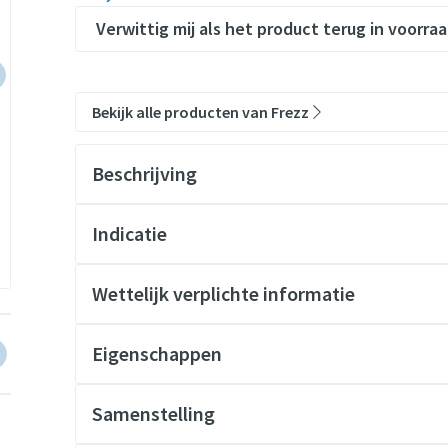
Verwittig mij als het product terug in voorraa
Bekijk alle producten van Frezz
Beschrijving
Indicatie
Wettelijk verplichte informatie
arger image
View larger image
Eigenschappen
Hoge eiwitwaarde – Meer dan 10 gram eiwit per 150 ml,
Bevat alle 9 essentiële aminozuren – Volwaardige ei
Samenstelling
Vitamine C, D en zink – Ondersteunt de weerstand en
Troebel appel (70% vruchtgehalte)