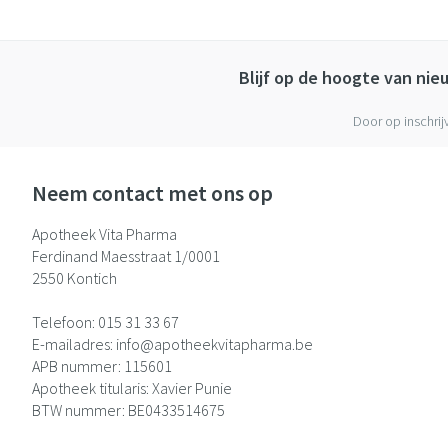
Blijf op de hoogte van ni
Door op inschrij
Neem contact met ons op
Apotheek Vita Pharma
Ferdinand Maesstraat 1/0001
2550
Kontich
Telefoon:
015 31 33 67
E-mailadres:
info@
apotheekvitapharma.be
APB nummer:
115601
Apotheek titularis:
Xavier Punie
BTW nummer:
BE0433514675