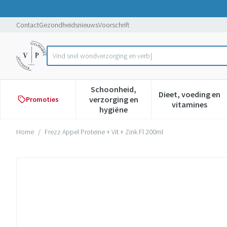
Ga naar de inhoud
Dia 1 van 1
Contact
Gezondheidsnieuws
Voorschrift
Vind s
Product, merk, categorie...
Schoonheid,
Dieet, voeding en
verzorging en
Promoties
Toon submenu voor Schoonheid,
Toon subme
vitamines
hygiëne
Home
/
Frezz Appel Proteine + Vit + Zink Fl 200ml
Frezz Appel Proteine + Vit + Zi