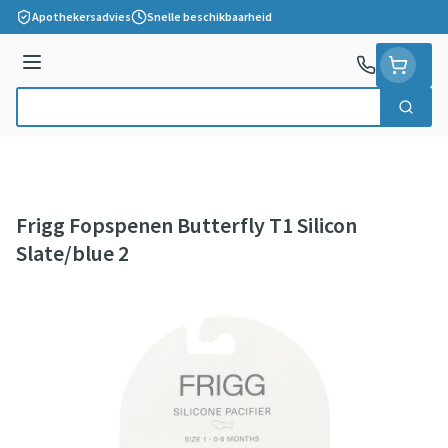
Ga naar de inhoud
Apothekersadvies
Snelle beschikbaarheid
Menu
Zoek
Product, merk, categorie...
Frigg Fopspenen Butterfly T1 Silicon
Slate/blue 2