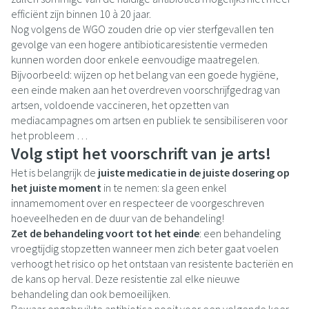
efficiënt zijn binnen 10 à 20 jaar.
Nog volgens de WGO zouden drie op vier sterfgevallen ten
gevolge van een hogere antibioticaresistentie vermeden
kunnen worden door enkele eenvoudige maatregelen.
Bijvoorbeeld: wijzen op het belang van een goede hygiëne,
een einde maken aan het overdreven voorschrijfgedrag van
artsen, voldoende vaccineren, het opzetten van
mediacampagnes om artsen en publiek te sensibiliseren voor
het probleem …
Volg stipt het voorschrift van je arts!
Het is belangrijk de
juiste medicatie in de juiste dosering op
het juiste moment
in te nemen: sla geen enkel
innamemoment over en respecteer de voorgeschreven
hoeveelheden en de duur van de behandeling!
Zet de behandeling voort tot het einde
: een behandeling
vroegtijdig stopzetten wanneer men zich beter gaat voelen
verhoogt het risico op het ontstaan van resistente bacteriën en
de kans op herval. Deze resistentie zal elke nieuwe
behandeling dan ook bemoeilijken.