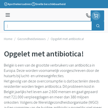
Ga naar de inhoud
Apothekersadvies
Snelle beschikbaarheid
Menu
Zoek
Product, merk, categorie...
Home
/
Gezondheidsnieuws
/
Opgelet met antibiotica!
Opgelet met antibiotica!
België is een van de grootste verbruikers van antibiotica in
Europa. Deze worden voornamelijk voorgeschreven door de
huisarts bij lucht- en urineweginfecties.
Het gevolg van deze overconsumptie is dat bacteriën steeds
resistenter worden tegen antibiotica. Dit probleem kost in
België jaarlijks het leven aan 2.600 mensen en gaat gepaard
met 721.000 verpleegdagen en meer dan 380 miljoen
onkosten. Volgens de Wereldgezondheidsorganisatie (WGO)
zullen sommige van de huidige antibiotica mogelijks niet meer