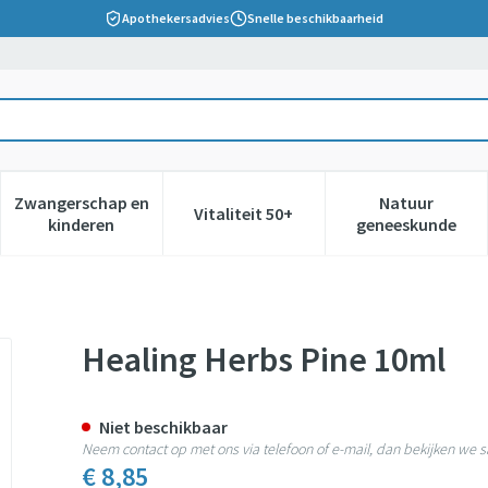
Apothekersadvies
Snelle beschikbaarheid
Zwangerschap en
Natuur
Vitaliteit 50+
 verzorging en hygiëne categorie
nu voor Dieet, voeding en vitamines categorie
Toon submenu voor Zwangerschap en kinderen cate
Toon submenu voor Vitaliteit 5
Toon subm
kinderen
geneeskunde
Healing Herbs Pine 10ml
Niet beschikbaar
Neem contact op met ons via telefoon of e-mail, dan bekijken we
€ 8,85