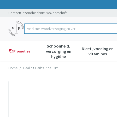
Ga naar de inhoud
Dia 1 van 1
Contact
Gezondheidsnieuws
Voorschrift
Vind snel w
Product, merk, categorie...
Schoonheid,
Dieet, voeding en
verzorging en
Promoties
Toon submenu voor Schoonheid,
Toon subme
vitamines
hygiëne
Home
/
Healing Herbs Pine 10ml
Healing Herbs Pine 10ml