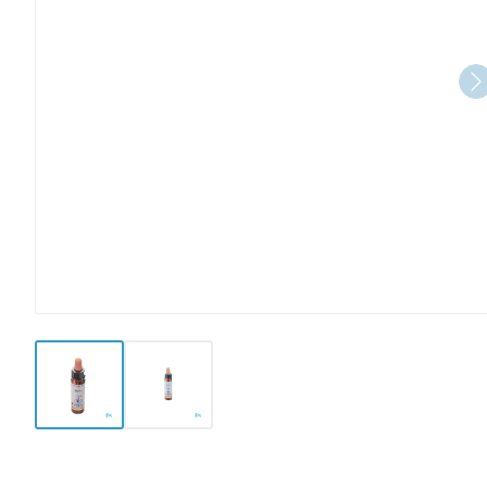
View larger image
View larger image