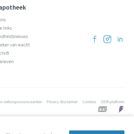
apotheek
ons
e links
ndheidsnieuws
eker van wacht
hrift
arieven
e verkoopsvoorwaarden
Privacy disclaimer
Cookies
ODR-platform