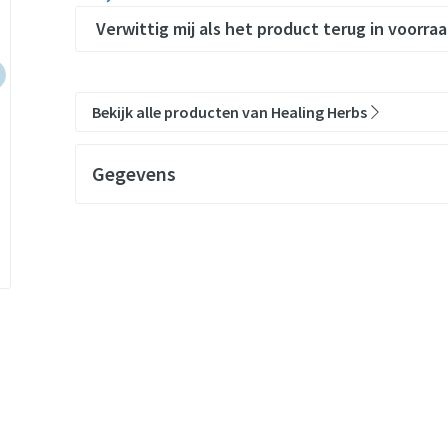
Verwittig mij als het product terug in voorraa
Bekijk alle producten van Healing Herbs
Gegevens
CNK
1486653
Organisaties
Arte-Vita
Merken
Healing Herbs
Breedte
20 mm
Lengte
17 mm