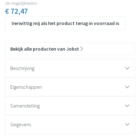
de mogelijkheden.
€ 72,47
Verwittig mij als het product terug in voorraad is
Bekijk alle producten van Jobst
Beschrijving
Eigenschappen
Geurwerend.
Koeling door verdamping.
Samenstelling
Natuurlijke technologie.
Katoen.
Lange levensduur.
Geactiveerde koolstof.
Gegevens
Stijlvol.
CNK
3122090
Comfortabel.