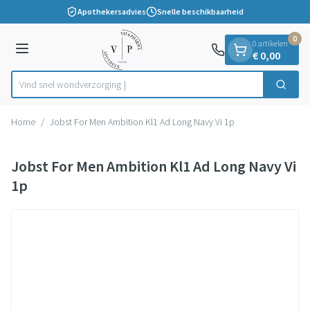
Dia 1 van 1
Ga naar de inhoud
Apothekersadvies
Snelle beschikbaarheid
0
0 artikelen
Menu
€ 0,00
Vind snel wondver
Zoek
Product, merk, categorie...
Home
/
Jobst For Men Ambition Kl1 Ad Long Navy Vi 1p
Jobst For Men Ambition Kl1 Ad Long Navy Vi
1p