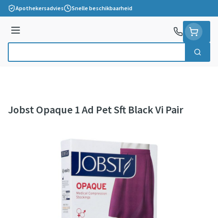
Ga naar de inhoud
Apothekersadvies
Snelle beschikbaarheid
Menu
Zoek
Product, merk, categorie...
Jobst Opaque 1 Ad Pet Sft Black Vi Pair