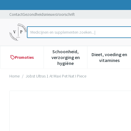
Ga naar de inhoud
Dia 1 van 1
Contact
Gezondheidsnieuws
Voorschrift
Medicijnen en supplementen zoeken...
Product, merk, categorie...
Schoonheid,
Dieet, voeding en
verzorging en
Promoties
Toon submenu voor Schoonheid,
Toon subme
vitamines
hygiëne
Home
/
Jobst Ultras 1 At Maxi Pet Nat I Piece
Jobst Ultras 1 At Maxi Pet Nat I