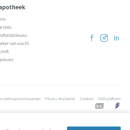
apotheek
ons
e links
ndheidsnieuws
eker van wacht
hrift
arieven
e verkoopsvoorwaarden
Privacy disclaimer
Cookies
ODR-platform