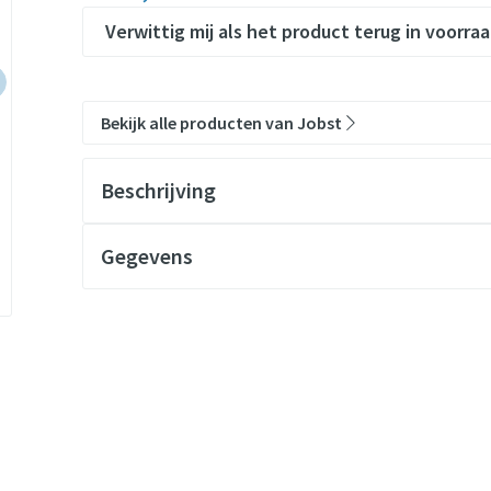
Verwittig mij als het product terug in voorraa
Bekijk alle producten van Jobst
Beschrijving
Gegevens
CNK
4583613
Organisaties
Essity Belgium
Merken
Jobst
Breedte
124 mm