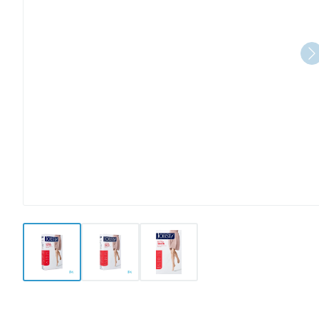
View larger image
View larger image
View larger image