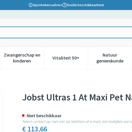
Apothekersadvies
Snelle beschikbaarheid
Zwangerschap en
Natuur
Vitaliteit 50+
 verzorging en hygiëne categorie
nu voor Dieet, voeding en vitamines categorie
Toon submenu voor Zwangerschap en kinderen cate
Toon submenu voor Vitaliteit 5
Toon subm
kinderen
geneeskunde
 Piece
Jobst Ultras 1 At Maxi Pet N
Niet beschikbaar
Neem contact op met ons via telefoon of e-mail, dan bekijken we
€ 113,66