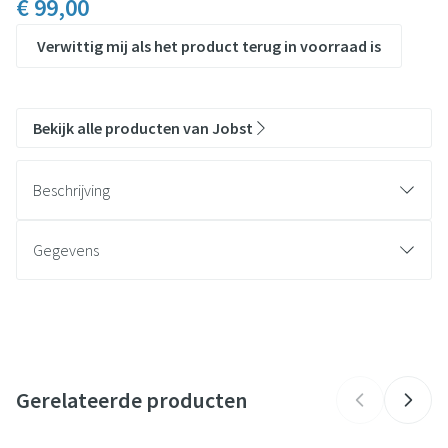
€ 99,00
Verwittig mij als het product terug in voorraad is
Bekijk alle producten van Jobst
Beschrijving
Gegevens
CNK
4589628
Organisaties
Essity Belgium
Gerelateerde producten
Merken
Jobst