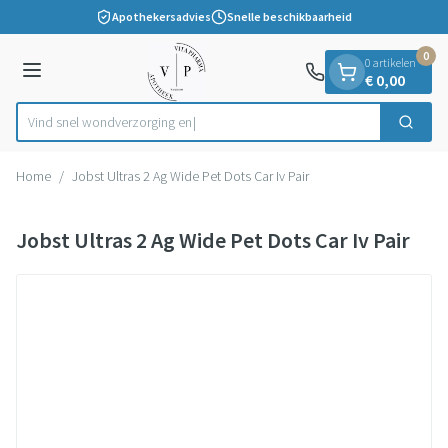
Dia 1 van 1
Ga naar de inhoud
Apothekersadvies
Snelle beschikbaarheid
0
0 artikelen
Menu
€ 0,00
Vind snel wondverzor
Zoek
Product, merk, categorie...
Home
/
Jobst Ultras 2 Ag Wide Pet Dots Car Iv Pair
Jobst Ultras 2 Ag Wide Pet Dots Car Iv Pair