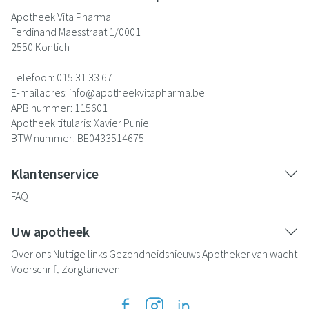
Apotheek Vita Pharma
Ferdinand Maesstraat 1/0001
2550
Kontich
Telefoon:
015 31 33 67
E-mailadres:
info@
apotheekvitapharma.be
APB nummer:
115601
Apotheek titularis:
Xavier Punie
BTW nummer:
BE0433514675
Klantenservice
FAQ
Uw apotheek
Over ons
Nuttige links
Gezondheidsnieuws
Apotheker van wacht
Voorschrift
Zorgtarieven