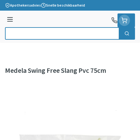
Ga naar de inhoud
Apothekersadvies
Snelle beschikbaarheid
Menu
Zoek
Product, merk, categorie...
Medela Swing Free Slang Pvc 75cm