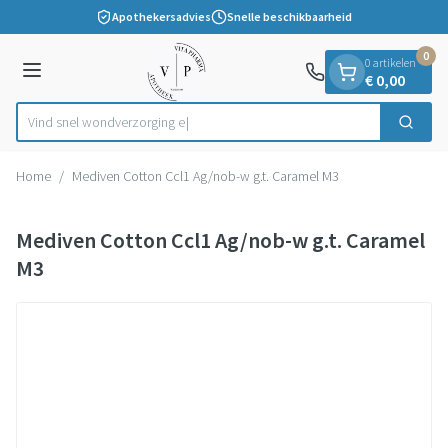
Dia 1 van 1
Ga naar de inhoud
Apothekersadvies
Snelle beschikbaarheid
0
0 artikelen
Menu
€ 0,00
Vind snel wondverz
Zoek
Product, merk, categorie...
Home
/
Mediven Cotton Ccl1 Ag/nob-w g.t. Caramel M3
Mediven Cotton Ccl1 Ag/nob-w g.t. Caramel
M3