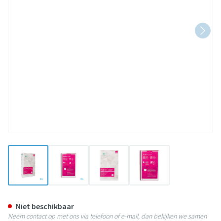
View larger image
View larger image
View larger image
View larger image
Mediven Cotton Ccl1 Ag/nob-w g
Niet beschikbaar
Neem contact op met ons via telefoon of e-mail, dan bekijken we samen