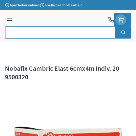
Ga naar de inhoud
Apothekersadvies
Snelle beschikbaarheid
Menu
Zoek
Product, merk, categorie...
Nobafix Cambric Elast 6cmx4m Indiv. 20
9500320