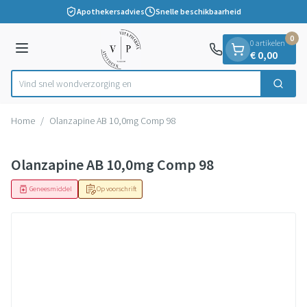
Dia 1 van 1
Ga naar de inhoud
Apothekersadvies
Snelle beschikbaarheid
0
0 artikelen
Menu
€ 0,00
Vind snel wondver
Zoek
Product, merk, categorie...
Home
/
Olanzapine AB 10,0mg Comp 98
Olanzapine AB 10,0mg Comp 98
Geneesmiddel
Op voorschrift