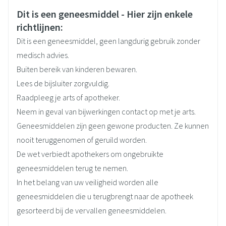
Veiligheidsinformatie
Dit is een geneesmiddel - Hier zijn enkele
Merken
Aurobindo
richtlijnen:
Dit is een geneesmiddel, geen langdurig gebruik zonder
Breedte
86 mm
medisch advies.
Buiten bereik van kinderen bewaren.
Lengte
120 mm
Lees de bijsluiter zorgvuldig.
Raadpleeg je arts of apotheker.
Diepte
53 mm
Neem in geval van bijwerkingen contact op met je arts.
Geneesmiddelen zijn geen gewone producten. Ze kunnen
Actieve
olanzapine
nooit teruggenomen of geruild worden.
Ingrediënten
De wet verbiedt apothekers om ongebruikte
geneesmiddelen terug te nemen.
Behoud
Kamertemperatuur (15°C - 25°C)
In het belang van uw veiligheid worden alle
geneesmiddelen die u terugbrengt naar de apotheek
gesorteerd bij de vervallen geneesmiddelen.