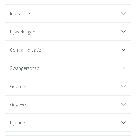
Interacties
Bijwerkingen
Contra indicatie
Zwangerschap
Gebruik
Gegevens
CNK
4409116
Bijsluiter
Organisaties
Nederlands
Aurobindo
Duits
Frans