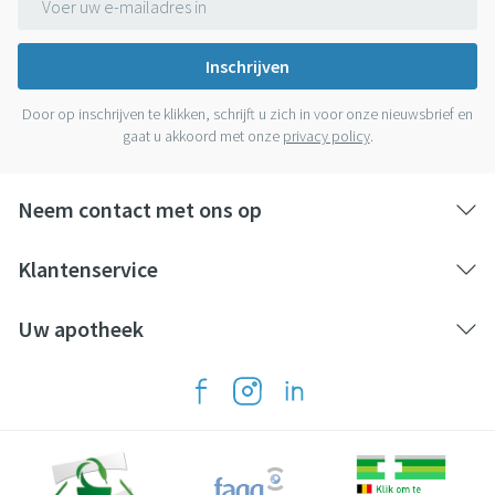
ontstoken raken. Verschijnselen en klachten daarvan zijn
onder meer dat u minder plast dan gewoonlijk of bloed in
Inschrijven
uw plas heeft en/of overgevoeligheidsreacties zoals
koorts, huiduitslag en stijve gewrichten. Dit soort
Door op inschrijven te klikken, schrijft u zich in voor onze nieuwsbrief en
verschijnselen moet u aan de behandelend arts melden.
gaat u akkoord met onze
privacy policy
.
Dit geneesmiddel kan de manier waarop uw lichaam
vitamine B12 absorbeert beïnvloeden, vooral als u het
Neem contact met ons op
gedurende lange tijd moet innemen. Neem contact op
met uw arts als u een van de volgende symptomen
Klantenservice
opmerkt, die kunnen wijzen op een laag niveau van
vitamine B12:  Extreme vermoeidheid of gebrek aan
Uw apotheek
energie  Tintelingen  Pijnlijke of rode tong,
mondzweren  Spierzwakte  Verstoord zicht 
Problemen met geheugen, verwarring, depressie