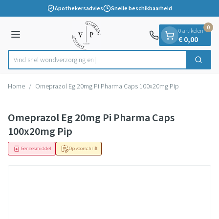
Dia 1 van 1
Ga naar de inhoud
Apothekersadvies
Snelle beschikbaarheid
0
0 artikelen
Menu
€ 0,00
Vind snel wondver
Zoek
Product, merk, categorie...
Home
/
Omeprazol Eg 20mg Pi Pharma Caps 100x20mg Pip
Omeprazol Eg 20mg Pi Pharma Caps
100x20mg Pip
Geneesmiddel
Op voorschrift