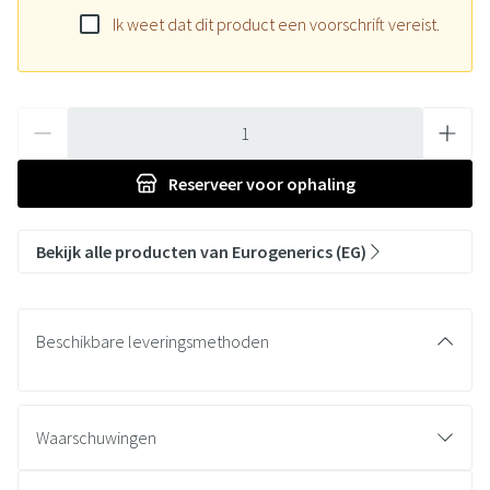
Ik weet dat dit product een voorschrift vereist.
Aantal
Reserveer
voor ophaling
Bekijk alle producten van Eurogenerics (EG)
Beschikbare leveringsmethoden
Waarschuwingen
Wanneer mag u Omeprazole EG niet innemen of moet u er