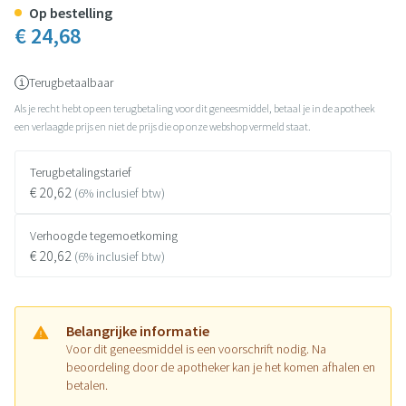
Op bestelling
€ 24,68
Terugbetaalbaar
Als je recht hebt op een terugbetaling voor dit geneesmiddel, betaal je in de apotheek
een verlaagde prijs en niet de prijs die op onze webshop vermeld staat.
Terugbetalingstarief
€ 20,62
(6% inclusief btw)
Verhoogde tegemoetkoming
€ 20,62
(6% inclusief btw)
Belangrijke informatie
Voor dit geneesmiddel is een voorschrift nodig. Na
beoordeling door de apotheker kan je het komen afhalen en
betalen.