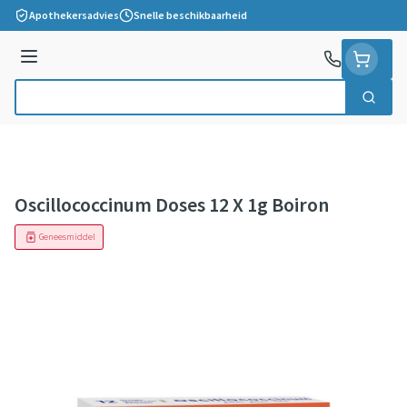
Ga naar de inhoud
Apothekersadvies
Snelle beschikbaarheid
Menu
Zoek
Product, merk, categorie...
Oscillococcinum Doses 12 X 1g Boiron
Geneesmiddel