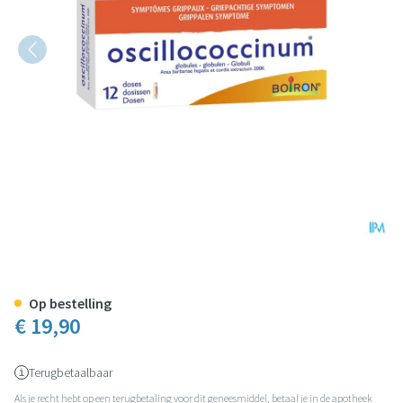
Oscillococcinum Doses 12 X 1g B
Op bestelling
€ 19,90
Terugbetaalbaar
Als je recht hebt op een terugbetaling voor dit geneesmiddel, betaal je in de apotheek