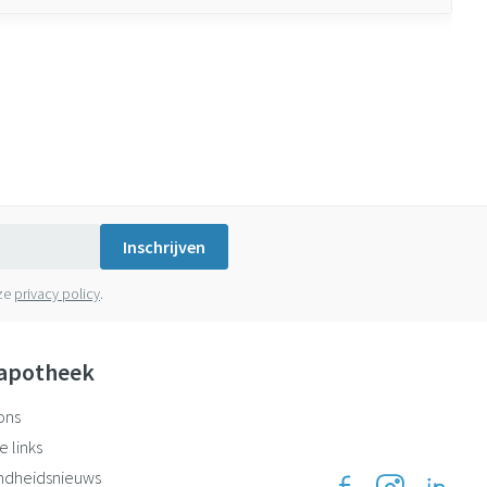
Inschrijven
nze
privacy policy
.
apotheek
ons
e links
ndheidsnieuws