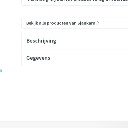
Bekijk alle producten van Sjankara
Beschrijving
Gegevens
 tabtoets. Je kunt de carrousel overslaan of direct naar de carrouse