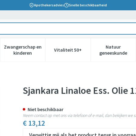
Apothekersadvies
Snelle beschikbaarheid
Zwangerschap en
Natuur
Vitaliteit 50+
 verzorging en hygiëne categorie
nu voor Dieet, voeding en vitamines categorie
Toon submenu voor Zwangerschap en kinderen cate
Toon submenu voor Vitaliteit 5
Toon subm
kinderen
geneeskunde
l
Sjankara Linaloe Ess. Olie 
Niet beschikbaar
Neem contact op met ons via telefoon of e-mail, dan bekijken we
€ 13,12
Verwittig mij als het product terug in voorraa