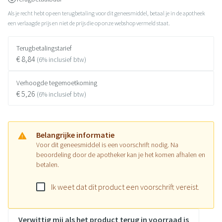
Als je recht hebt op een terugbetaling voor dit geneesmiddel, betaal je in de apotheek
een verlaagde prijs en niet de prijs die op onze webshop vermeld staat.
Terugbetalingstarief
€ 8,84
(6% inclusief btw)
Verhoogde tegemoetkoming
€ 5,26
(6% inclusief btw)
Belangrijke informatie
Voor dit geneesmiddel is een voorschrift nodig. Na
beoordeling door de apotheker kan je het komen afhalen en
betalen.
Ik weet dat dit product een voorschrift vereist.
Verwittig mij als het product terug in voorraad is