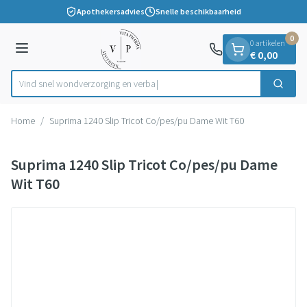
Dia 1 van 1
Ga naar de inhoud
Apothekersadvies
Snelle beschikbaarheid
0
0 artikelen
Menu
€ 0,00
Vind snel wondverzorging
Zoek
Product, merk, categorie...
Home
/
Suprima 1240 Slip Tricot Co/pes/pu Dame Wit T60
Suprima 1240 Slip Tricot Co/pes/pu Dame
Wit T60