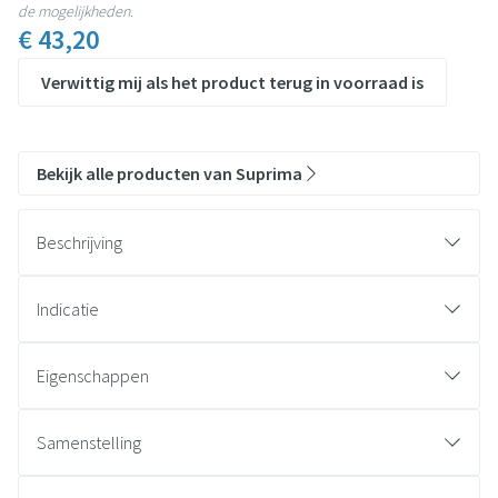
de mogelijkheden.
€ 43,20
Verwittig mij als het product terug in voorraad is
Bekijk alle producten van Suprima
Beschrijving
Maat = Heupomtrek
Indicatie
Eigenschappen
Zachte been- en tailleband
Goede ventilatie door katoenen structuur
Samenstelling
Fixatiezakje voor inlegluier voor drogere huid
Buitenzijde 100% katoen