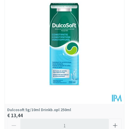
Diepte
71 mm
Behoud
Kamertemperatuur (15°C - 25°C)
Dulcosoft 5g/10ml Drinkb.opl 250ml
€ 13,44
Aantal