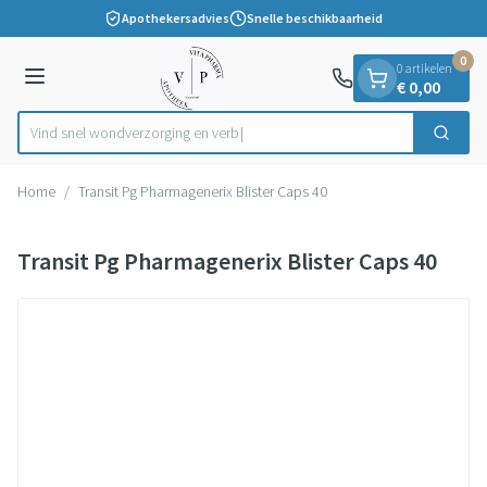
Dia 1 van 1
Ga naar de inhoud
Apothekersadvies
Snelle beschikbaarheid
0
0 artikelen
Menu
€ 0,00
Vind snel wondverzorging
Zoek
Product, merk, categorie...
Home
/
Transit Pg Pharmagenerix Blister Caps 40
Transit Pg Pharmagenerix Blister Caps 40