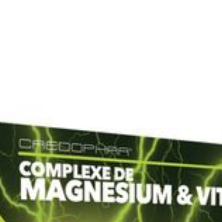
Lengte
133 mm
Diepte
38 mm
Behoud
Kamertemperatuur (15°C - 2