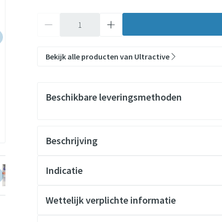
Aantal
Bekijk alle producten van Ultractive
Beschikbare leveringsmethoden
Beschrijving
ULTRACTIVE®
arger image
View larger image
Indicatie
®
ULTRACTIVE®
ULTRACTIVE®
Wettelijk verplichte informatie
Een tekort aan energie
(mentale) vermoeidheid