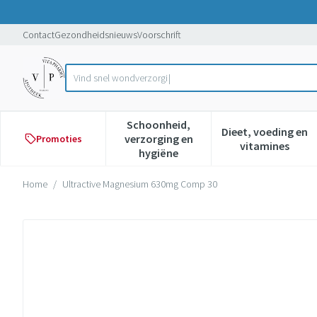
Ga naar de inhoud
Dia 1 van 1
Contact
Gezondheidsnieuws
Voorschrift
Product, merk, categorie...
Schoonheid,
Dieet, voeding en
verzorging en
Promoties
Toon submenu voor Schoonheid,
Toon subme
vitamines
hygiëne
Home
/
Ultractive Magnesium 630mg Comp 30
Ultractive Magnesium 630mg 