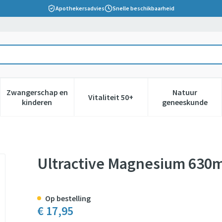
Apothekersadvies
Snelle beschikbaarheid
Zwangerschap en
Natuur
Vitaliteit 50+
 verzorging en hygiëne categorie
nu voor Dieet, voeding en vitamines categorie
Toon submenu voor Zwangerschap en kinderen cate
Toon submenu voor Vitaliteit 5
Toon subm
kinderen
geneeskunde
Comp 30
Ultractive Magnesium 630
Op bestelling
€ 17,95