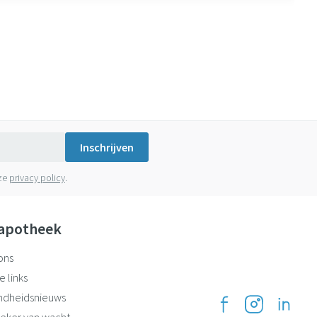
Inschrijven
nze
privacy policy
.
apotheek
ons
e links
ndheidsnieuws
eker van wacht