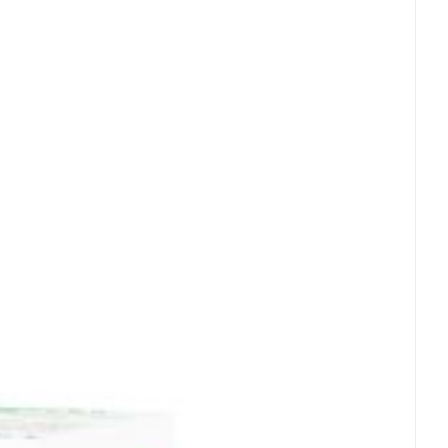
ij, Vegan
5°C)