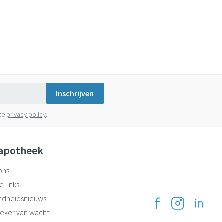
Inschrijven
nze
privacy policy
.
apotheek
ons
e links
ndheidsnieuws
eker van wacht