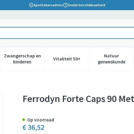
Apothekersadvies
Snelle beschikbaarheid
Zwangerschap en
Natuur
Vitaliteit 50+
 verzorging en hygiëne categorie
nu voor Dieet, voeding en vitamines categorie
Toon submenu voor Zwangerschap en kinderen cate
Toon submenu voor Vitaliteit 5
Toon subm
kinderen
geneeskunde
enics
Ferrodyn Forte Caps 90 Me
Op voorraad
€ 36,52