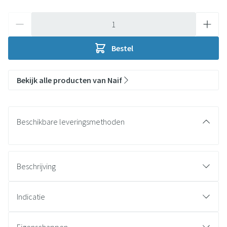
Aantal
Bestel
Bekijk alle producten van Naif
Beschikbare leveringsmethoden
Beschrijving
Indicatie
W
at doet het?