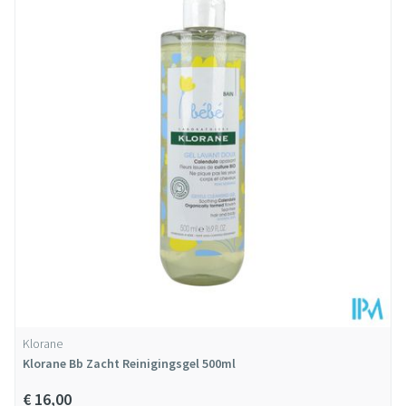
Diepte
71 mm
Hoeveelheid
500
Verpakking
Dieetbeperkingen
Vegan, Zonder allergenen
Behoud
Kamertemperatuur (15°C - 25°C)
Klorane
Klorane Bb Zacht Reinigingsgel 500ml
€ 16,00