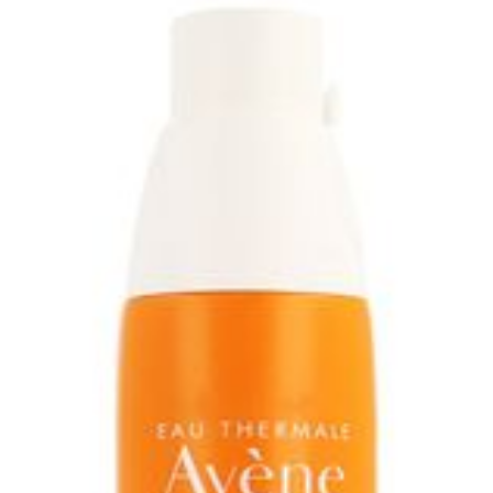
Diepte
48 mm
Hoeveelheid
100
Verpakking
Dieetbeperkingen
Vegan
Behoud
Kamertemperatuur (15°C - 2