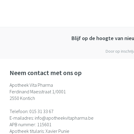
Blijf op de hoogte van ni
Door op inschrij
Neem contact met ons op
Apotheek Vita Pharma
Ferdinand Maesstraat 1/0001
2550
Kontich
Telefoon:
015 31 33 67
E-mailadres:
info@
apotheekvitapharma.be
APB nummer:
115601
Apotheek titularis:
Xavier Punie