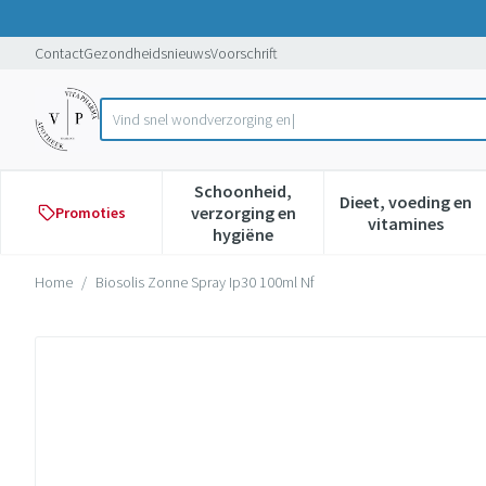
Ga naar de inhoud
Dia 1 van 1
Contact
Gezondheidsnieuws
Voorschrift
V
Product, merk, categorie...
Schoonheid,
Dieet, voeding en
verzorging en
Promoties
Toon submenu voor Schoonheid,
Toon subme
vitamines
hygiëne
Home
/
Biosolis Zonne Spray Ip30 100ml Nf
Biosolis Zonne Spray Ip30 100m