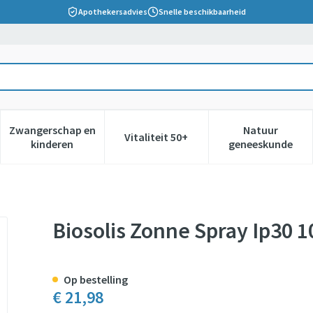
Apothekersadvies
Snelle beschikbaarheid
Zwangerschap en
Natuur
Vitaliteit 50+
 verzorging en hygiëne categorie
nu voor Dieet, voeding en vitamines categorie
Toon submenu voor Zwangerschap en kinderen cate
Toon submenu voor Vitaliteit 5
Toon subm
kinderen
geneeskunde
l Nf
Biosolis Zonne Spray Ip30 1
Op bestelling
€ 21,98