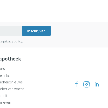
Inschrijven
nze
privacy policy
.
apotheek
ons
e links
ndheidsnieuws
eker van wacht
hrift
arieven