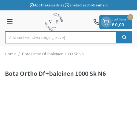
Dia 1 van 1
Ga naar de inhoud
Apothekersadvies
Snelle beschikbaarheid
0
0 artikelen
Menu
€ 0,00
Vind snel wondverzorgi
Zoek
Product, merk, categorie...
Home
/
Bota Ortho Df+baleinen 1000 Sk N6
Bota Ortho Df+baleinen 1000 Sk N6