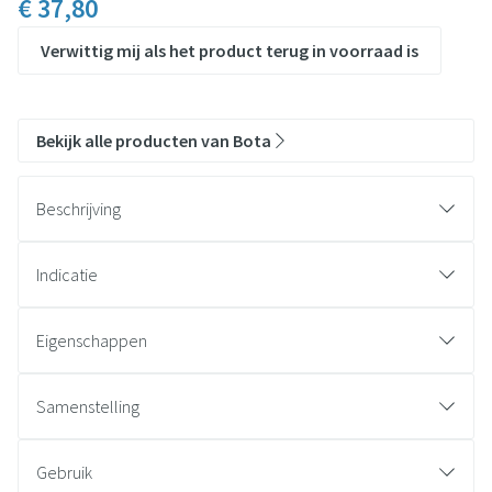
€ 37,80
Verwittig mij als het product terug in voorraad is
Bekijk alle producten van Bota
Beschrijving
Indicatie
Eigenschappen
Knieverband in ademend, hoog elastisch 3D gebreid
materiaal
Samenstelling
Geïntegreerde laterale verstevigingen (twee spiraal
baleinen)
Gebruik