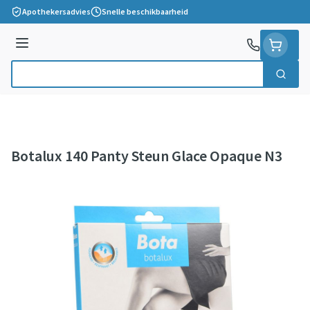
Ga naar de inhoud
Apothekersadvies
Snelle beschikbaarheid
Menu
Zoek
Product, merk, categorie...
Botalux 140 Panty Steun Glace Opaque N3