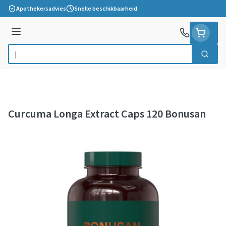
Ga naar de inhoud
Apothekersadvies
Snelle beschikbaarheid
Menu
Zoek
Product, merk, categorie...
Curcuma Longa Extract Caps 120 Bonusan