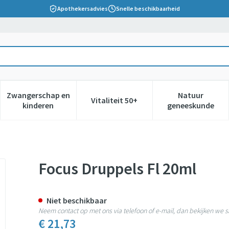
Apothekersadvies
Snelle beschikbaarheid
Zwangerschap en
Natuur
Vitaliteit 50+
 verzorging en hygiëne categorie
nu voor Dieet, voeding en vitamines categorie
Toon submenu voor Zwangerschap en kinderen cate
Toon submenu voor Vitaliteit 5
Toon subm
kinderen
geneeskunde
Focus Druppels Fl 20ml
Niet beschikbaar
Neem contact op met ons via telefoon of e-mail, dan bekijken we
€ 21,73