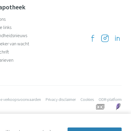
apotheek
ons
e links
ndheidsnieuws
eker van wacht
hrift
arieven
e verkoopsvoorwaarden
Privacy disclaimer
Cookies
ODR-platform