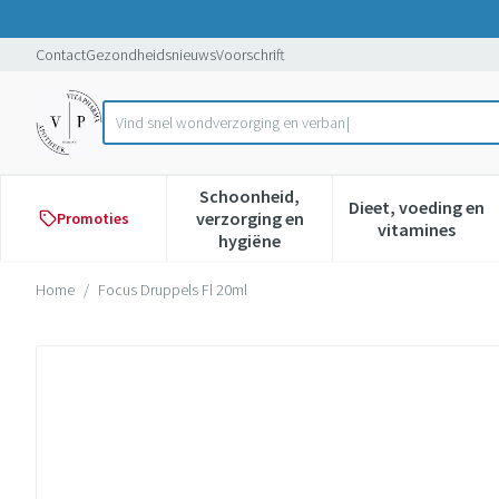
Ga naar de inhoud
Dia 1 van 1
Contact
Gezondheidsnieuws
Voorschrift
Vind snel
Product, merk, categorie...
Schoonheid,
Dieet, voeding en
verzorging en
Promoties
Toon submenu voor Schoonheid,
Toon subme
vitamines
hygiëne
Home
/
Focus Druppels Fl 20ml
Focus Druppels Fl 20ml