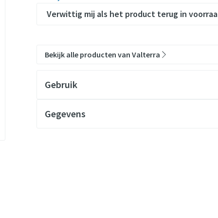
Verwittig mij als het product terug in voorraa
Bekijk alle producten van Valterra
Gebruik
Gegevens
CNK
2979532
Organisaties
Valterra
Merken
Valterra
Breedte
30 mm