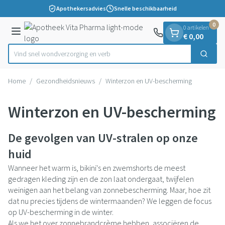
Dia 1 van 1
Ga naar de inhoud
Apothekersadvies
Snelle beschikbaarheid
0
0 artikelen
Menu
€ 0,00
Vind snel wondverzorging e
Zoek
Product, merk, categorie...
Home
/
Gezondheidsnieuws
/
Winterzon en UV-bescherming
Winterzon en UV-bescherming
De gevolgen van UV-stralen op onze
huid
Wanneer het warm is, bikini's en zwemshorts de meest
gedragen kleding zijn en de zon laat ondergaat, twijfelen
weinigen aan het belang van zonnebescherming. Maar, hoe zit
dat nu precies tijdens de wintermaanden? We leggen de focus
op UV-bescherming in de winter.
Als we het over zonnebrandcrème hebben, associëren de