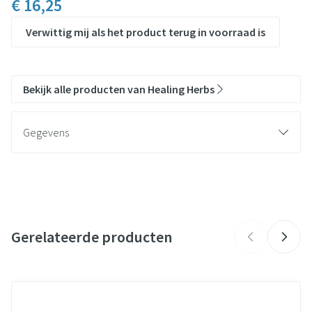
€ 16,25
Verwittig mij als het product terug in voorraad is
Bekijk alle producten van Healing Herbs
Gegevens
CNK
1486729
Organisaties
Arte-Vita
Gerelateerde producten
Merken
Healing Herbs
Breedte
32 mm
Navigeren door de elementen van de carrousel is mogelijk met de t
Druk om carrousel over te slaan
Druk op om naar carrouselnavigatie te gaan