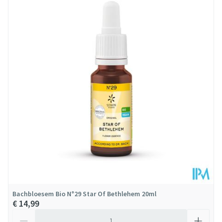
Lengte
31 mm
Diepte
101 mm
Behoud
Kamertemperatuur (15°C - 25°C)
Bachbloesem Bio N°29 Star Of Bethlehem 20ml
€ 14,99
Aantal