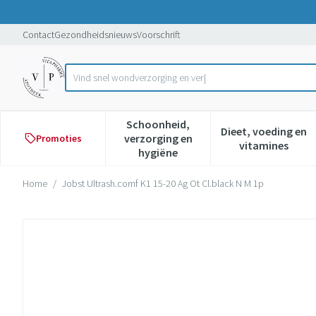
Ga naar de inhoud
Dia 1 van 1
Contact
Gezondheidsnieuws
Voorschrift
Vi
Product, merk, categorie...
Schoonheid,
Dieet, voeding en
verzorging en
Promoties
Toon submenu voor Schoonheid,
Toon subme
vitamines
hygiëne
Home
/
Jobst Ultrash.comf K1 15-20 Ag Ot Cl.black N M 1p
Jobst Ultrash.comf K1 15-20 Ag