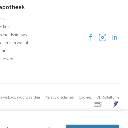
apotheek
ons
e links
ndheidsnieuws
eker van wacht
hrift
arieven
e verkoopsvoorwaarden
Privacy disclaimer
Cookies
ODR-platform