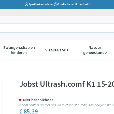
Apothekersadvies
Snelle beschikbaarheid
Zwangerschap en
Natuur
Vitaliteit 50+
 verzorging en hygiëne categorie
nu voor Dieet, voeding en vitamines categorie
Toon submenu voor Zwangerschap en kinderen cate
Toon submenu voor Vitaliteit 5
Toon subm
kinderen
geneeskunde
 Ot Cl.black N M 1p
Jobst Ultrash.comf K1 15-20
Niet beschikbaar
Neem contact op met ons via telefoon of e-mail, dan bekijken we
€ 85,39