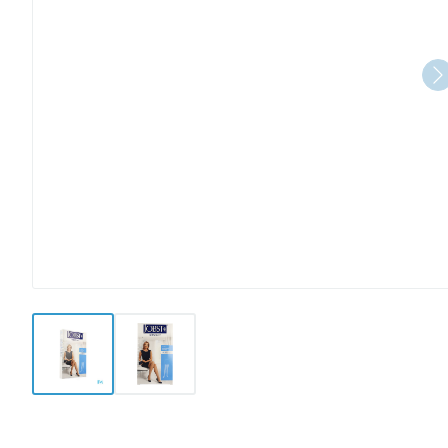
View larger image
View larger image