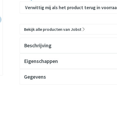
Verwittig mij als het product terug in voorraa
Bekijk alle producten van Jobst
Beschrijving
Eigenschappen
Comfortabel.
Zacht.
Gegevens
Luchtig.
CNK
2731305
Transparant.
Elegant.
Organisaties
Essity Belgium
Compressiegradiënt voor een hoge therapeutische effi
Merken
Jobst