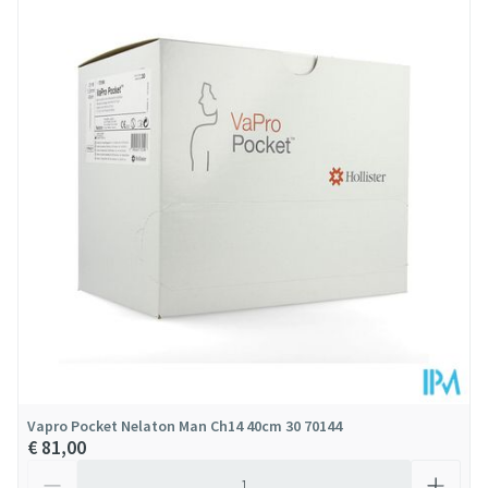
Lengte
507 mm
Diepte
63 mm
Behoud
Kamertemperatuur (15°C - 25°C)
Vapro Pocket Nelaton Man Ch14 40cm 30 70144
€ 81,00
Aantal