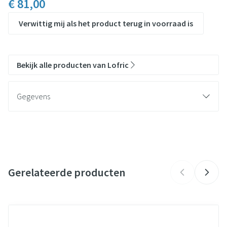
€ 81,00
Verwittig mij als het product terug in voorraad is
Bekijk alle producten van Lofric
Gegevens
CNK
2924389
Dentsply International, Wellspect
Organisaties
Benelux
Gerelateerde producten
Merken
Lofric
Navigeren door de elementen van de carrousel is mogelijk met de t
Druk om carrousel over te slaan
Druk op om naar carrouselnavigatie te gaan
Breedte
198 mm