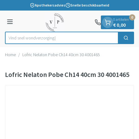
Dia 1 van 1
Ga naar de inhoud
Apothekersadvies
Snelle beschikbaarheid
0
0 artikelen
Menu
€ 0,00
Vind snel wondver
Zoek
Product, merk, categorie...
Home
/
Lofric Nelaton Pobe Ch14 40cm 30 4001465
Lofric Nelaton Pobe Ch14 40cm 30 4001465