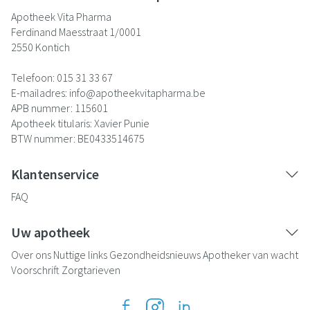
Apotheek Vita Pharma
Ferdinand Maesstraat 1/0001
2550
Kontich
Telefoon:
015 31 33 67
E-mailadres:
info@
apotheekvitapharma.be
APB nummer:
115601
Apotheek titularis:
Xavier Punie
BTW nummer:
BE0433514675
Klantenservice
FAQ
Uw apotheek
Over ons
Nuttige links
Gezondheidsnieuws
Apotheker van wacht
Voorschrift
Zorgtarieven