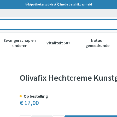
Apothekersadvies
Snelle beschikbaarheid
Zwangerschap en
Natuur
Vitaliteit 50+
 verzorging en hygiëne categorie
nu voor Dieet, voeding en vitamines categorie
Toon submenu voor Zwangerschap en kinderen cate
Toon submenu voor Vitaliteit 5
Toon subm
kinderen
geneeskunde
it Tube 75g
Olivafix Hechtcreme Kunst
Op bestelling
€ 17,00