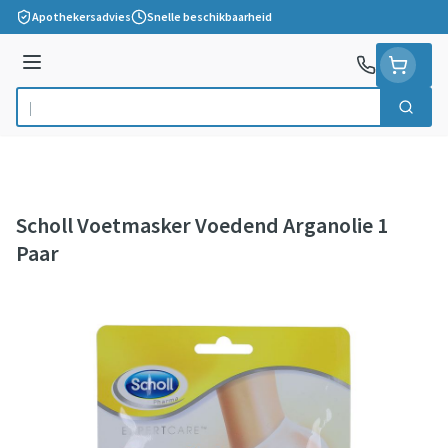
Ga naar de inhoud
Apothekersadvies
Snelle beschikbaarheid
Menu
Zoek
Product, merk, categorie...
Scholl Voetmasker Voedend Arganolie 1
Paar