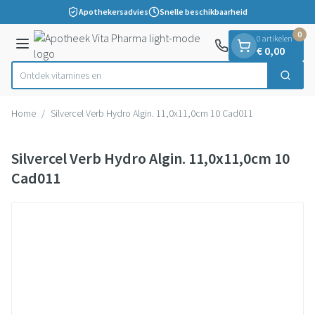
Dia 1 van 1
Ga naar de inhoud
Apothekersadvies
Snelle beschikbaarheid
0
0 artikelen
Menu
€ 0,00
Ontdek vitam
Zoek
Product, merk, categorie...
Home
/
Silvercel Verb Hydro Algin. 11,0x11,0cm 10 Cad011
Silvercel Verb Hydro Algin. 11,0x11,0cm 10
Cad011