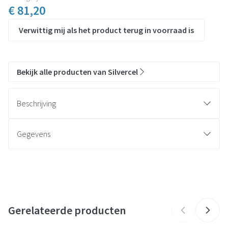
€ 81,20
Verwittig mij als het product terug in voorraad is
Bekijk alle producten van Silvercel
Beschrijving
Gegevens
CNK
2370500
Organisaties
GD Medical
Gerelateerde producten
Merken
Silvercel