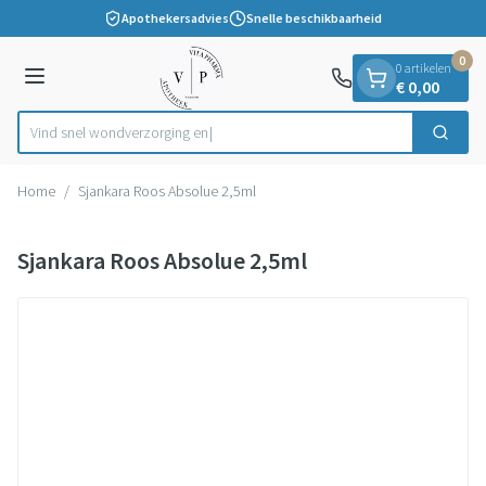
Dia 1 van 1
Ga naar de inhoud
Apothekersadvies
Snelle beschikbaarheid
0
0 artikelen
Menu
€ 0,00
Vind snel wondverzor
Zoek
Product, merk, categorie...
Home
/
Sjankara Roos Absolue 2,5ml
Sjankara Roos Absolue 2,5ml