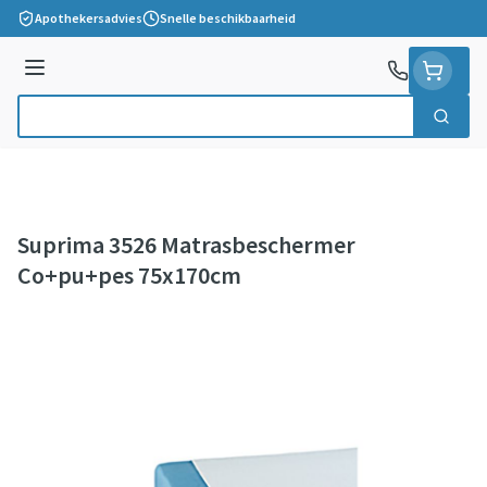
Ga naar de inhoud
Apothekersadvies
Snelle beschikbaarheid
Menu
Zoek
Product, merk, categorie...
Suprima 3526 Matrasbeschermer
Co+pu+pes 75x170cm