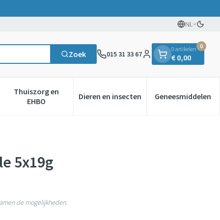
NL
Oversc
Talen
0
0 artikelen
Zoek
015 31 33 67
€ 0,00
Klant menu
Thuiszorg en
Dieren en insecten
Geneesmiddelen
gorie
0+ categorie
enu voor Natuur geneeskunde categorie
Toon submenu voor Thuiszorg en EHBO categorie
Toon submenu voor Dieren en in
Toon subm
EHBO
le 5x19g
 samen de mogelijkheden.