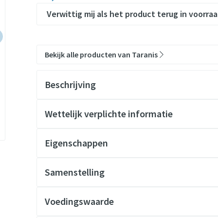
Verwittig mij als het product terug in voorraa
Bekijk alle producten van Taranis
Beschrijving
Met Taranis Cacao Vanille dessert
erfelijke stofwisselingsziek
Wettelijk verplichte informatie
Taranis Cocoa Vanilla desserts
Eigenschappen
Samenstelling
Suiker, maïszetmeel, magere cacaopoeder (7%), geleer
andere natuurlijke aroma's (0,2%).
Voedingswaarde
Gemaakt in een fabriek waar ook het volgende wordt v
Gemiddelde voedingswaarden
Vo
melk, noten, sulfieten en selderij
.