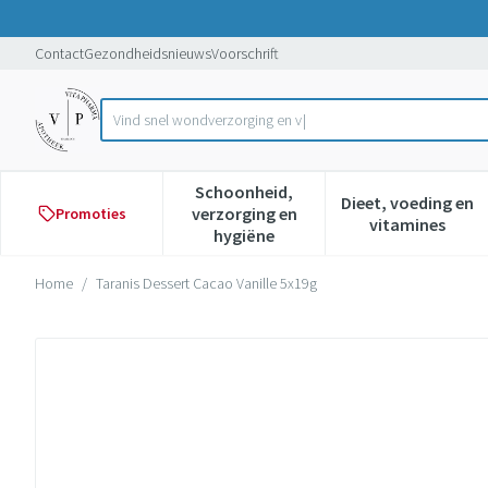
Ga naar de inhoud
Dia 1 van 1
Contact
Gezondheidsnieuws
Voorschrift
Product, merk, categorie...
Schoonheid,
Dieet, voeding en
verzorging en
Promoties
Toon submenu voor Schoonheid,
Toon subme
vitamines
hygiëne
Home
/
Taranis Dessert Cacao Vanille 5x19g
Taranis Dessert Cacao Vanille 