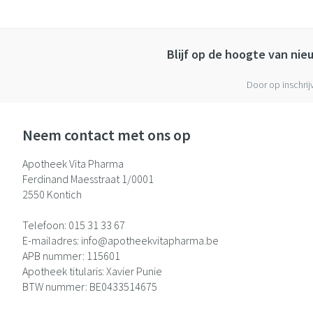
Blijf op de hoogte van ni
Door op inschrij
Neem contact met ons op
Apotheek Vita Pharma
Ferdinand Maesstraat 1/0001
2550
Kontich
Telefoon:
015 31 33 67
E-mailadres:
info@
apotheekvitapharma.be
APB nummer:
115601
Apotheek titularis:
Xavier Punie
BTW nummer:
BE0433514675