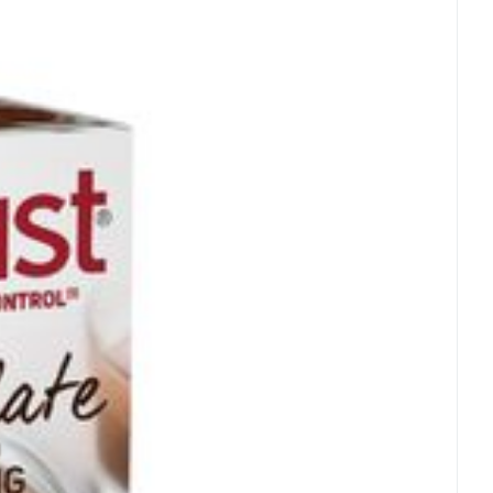
5°C)
20,0mg
3,8mg
100mg
19,0mg
60,0mg
11,4mg
70,0mg
13,3mg
60,0mg
11,14mg
90,0mg
17,1mg
40,0mg
7,6mg
50,0mg
9,5mg