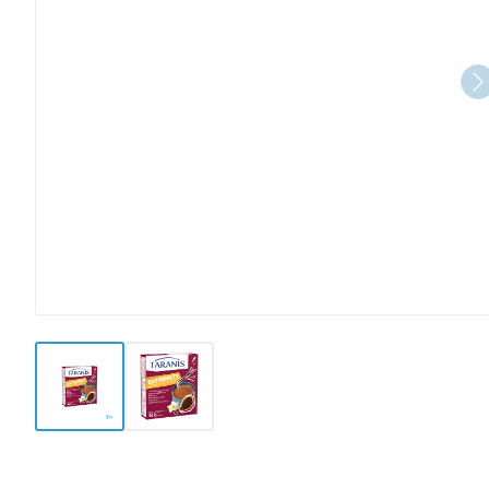
View larger image
View larger image