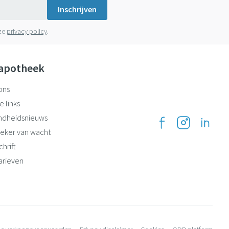
Inschrijven
nze
privacy policy
.
apotheek
ons
e links
ndheidsnieuws
eker van wacht
hrift
arieven