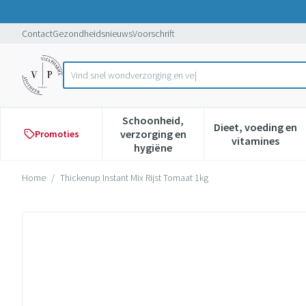
Ga naar de inhoud
Dia 1 van 1
Contact
Gezondheidsnieuws
Voorschrift
Vind sn
Product, merk, categorie...
Schoonheid,
Dieet, voeding en
verzorging en
Promoties
Toon submenu voor Schoonheid,
Toon subme
vitamines
hygiëne
Home
/
Thickenup Instant Mix Rijst Tomaat 1kg
Thickenup Instant Mix Rijst T