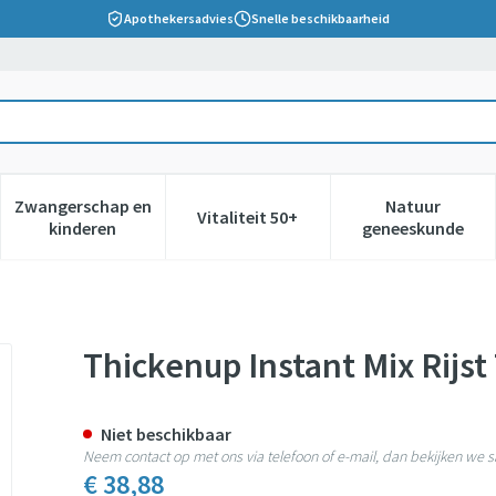
Apothekersadvies
Snelle beschikbaarheid
Zwangerschap en
Natuur
Vitaliteit 50+
 verzorging en hygiëne categorie
nu voor Dieet, voeding en vitamines categorie
Toon submenu voor Zwangerschap en kinderen cate
Toon submenu voor Vitaliteit 5
Toon subm
kinderen
geneeskunde
omaat 1kg
Thickenup Instant Mix Rijs
Niet beschikbaar
Neem contact op met ons via telefoon of e-mail, dan bekijken we
€ 38,88