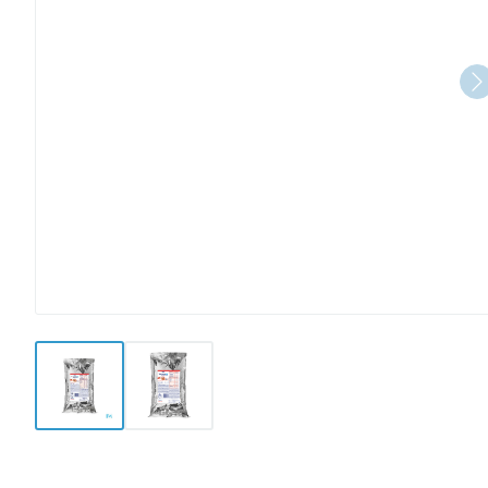
View larger image
View larger image