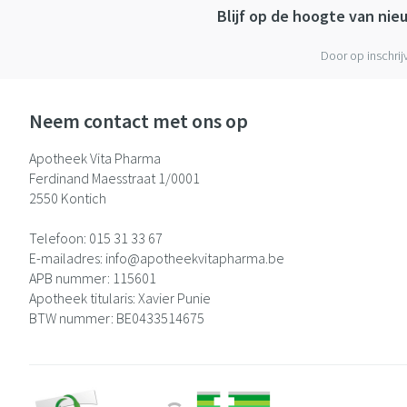
Blijf op de hoogte van ni
Door op inschrij
Neem contact met ons op
Apotheek Vita Pharma
Ferdinand Maesstraat 1/0001
2550
Kontich
Telefoon:
015 31 33 67
E-mailadres:
info@
apotheekvitapharma.be
APB nummer:
115601
Apotheek titularis:
Xavier Punie
BTW nummer:
BE0433514675