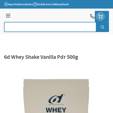
Ga naar de inhoud
Apothekersadvies
Snelle beschikbaarheid
Menu
Zoek
Product, merk, categorie...
6d Whey Shake Vanilla Pdr 500g