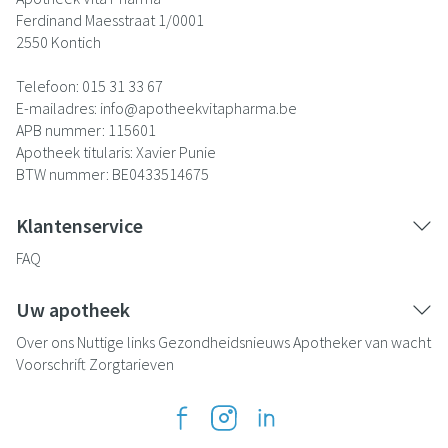
Ferdinand Maesstraat 1/0001
2550
Kontich
Telefoon:
015 31 33 67
E-mailadres:
info@
apotheekvitapharma.be
APB nummer:
115601
Apotheek titularis:
Xavier Punie
BTW nummer:
BE0433514675
Klantenservice
FAQ
Uw apotheek
Over ons
Nuttige links
Gezondheidsnieuws
Apotheker van wacht
Voorschrift
Zorgtarieven