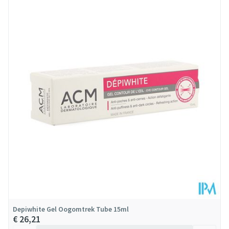
Lengte
130 mm
Diepte
39 mm
Hoeveelheid
30
Verpakking
Dieetbeperkingen
Vegan
Behoud
Kamertemperatuur (15°C - 25°C)
Depiwhite Gel Oogomtrek Tube 15ml
€ 26,21