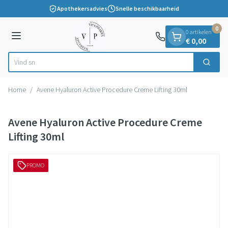
Dia 1 van 1
Ga naar de inhoud
Apothekersadvies
Snelle beschikbaarheid
0
0 artikelen
Menu
€ 0,00
Vind snel wo
Zoek
Product, merk, categorie...
Home
/
Avene Hyaluron Active Procedure Creme Lifting 30ml
Avene Hyaluron Active Procedure Creme
Lifting 30ml
PROMO