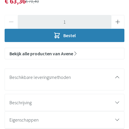
Promotie prijs
€ 63,36
Adviesprijs
€ 70,40
Aantal
Bestel
Bekijk alle producten van Avene
Beschikbare leveringsmethoden
Beschrijving
Eigenschappen