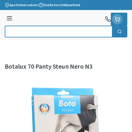
Ga naar de inhoud
Apothekersadvies
Snelle beschikbaarheid
Menu
Zoek
Product, merk, categorie...
Botalux 70 Panty Steun Nero N3