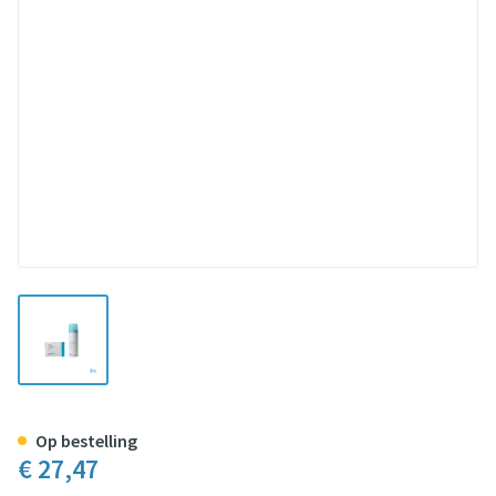
View larger image
Brava Adhesive Remover Wipes 
Op bestelling
€ 27,47