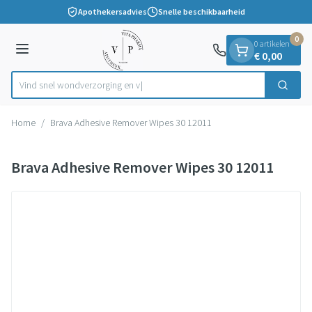
Dia 1 van 1
Ga naar de inhoud
Apothekersadvies
Snelle beschikbaarheid
0
0 artikelen
Menu
€ 0,00
Vind snel wondverzorgi
Zoek
Product, merk, categorie...
Home
/
Brava Adhesive Remover Wipes 30 12011
Brava Adhesive Remover Wipes 30 12011