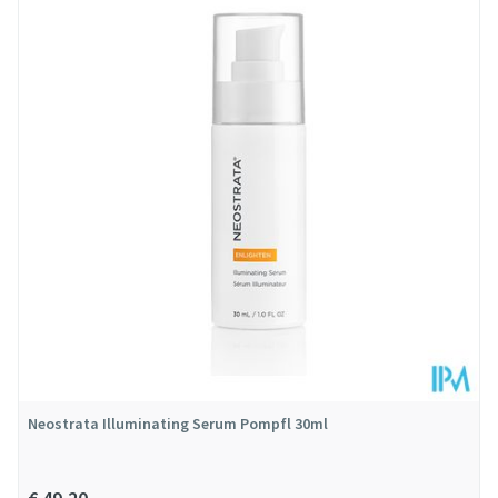
Diepte
35 mm
Hoeveelheid
30
Verpakking
Behoud
Kamertemperatuur (15°C - 25°C)
Neostrata Illuminating Serum Pompfl 30ml