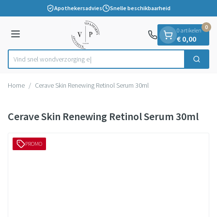
Dia 1 van 1
Ga naar de inhoud
Apothekersadvies
Snelle beschikbaarheid
0
0 artikelen
Menu
€ 0,00
Vind snel wondverz
Zoek
Product, merk, categorie...
Home
/
Cerave Skin Renewing Retinol Serum 30ml
Cerave Skin Renewing Retinol Serum 30ml
PROMO