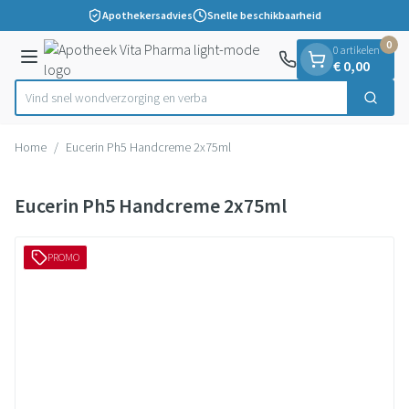
Dia 1 van 1
Ga naar de inhoud
Apothekersadvies
Snelle beschikbaarheid
0
0 artikelen
Menu
€ 0,00
Vind snel wondverzorging e
Zoek
Product, merk, categorie...
Home
/
Eucerin Ph5 Handcreme 2x75ml
Eucerin Ph5 Handcreme 2x75ml
PROMO